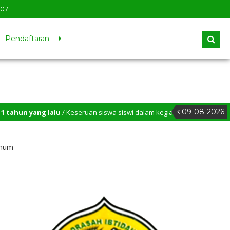
07
Pendaftaran
09-08-2026
ng lalu
/ Keseruan siswa siswi dalam kegiatan Outng class 2025
Umum