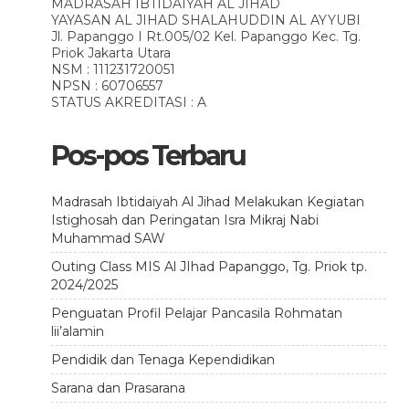
MADRASAH IBTIDAIYAH AL JIHAD
YAYASAN AL JIHAD SHALAHUDDIN AL AYYUBI
Jl. Papanggo I Rt.005/02 Kel. Papanggo Kec. Tg.
Priok Jakarta Utara
NSM : 111231720051
NPSN : 60706557
STATUS AKREDITASI : A
Pos-pos Terbaru
Madrasah Ibtidaiyah Al Jihad Melakukan Kegiatan
Istighosah dan Peringatan Isra Mikraj Nabi
Muhammad SAW
Outing Class MIS Al JIhad Papanggo, Tg. Priok tp.
2024/2025
Penguatan Profil Pelajar Pancasila Rohmatan
lii’alamin
Pendidik dan Tenaga Kependidikan
Sarana dan Prasarana