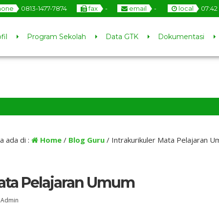
hone
0813-1477-7874
fax
-
email
-
local
07
:
42
fil
Program Sekolah
Data GTK
Dokumentasi
1 tahun ya
a ada di :
Home
/
Blog Guru
/
Intrakurikuler Mata Pelajaran 
Mata Pelajaran Umum
:
Admin