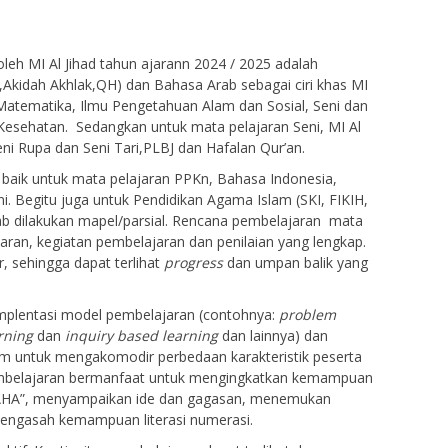
leh MI Al Jihad tahun ajarann 2024 / 2025 adalah
,Akidah Akhlak,QH) dan Bahasa Arab sebagai ciri khas MI
 Matematika, Ilmu Pengetahuan Alam dan Sosial, Seni dan
Kesehatan. Sedangkan untuk mata pelajaran Seni, MI Al
ni Rupa dan Seni Tari,PLBJ dan Hafalan Qur’an.
baik untuk mata pelajaran PPKn, Bahasa Indonesia,
. Begitu juga untuk Pendidikan Agama Islam (SKI, FIKIH,
ab dilakukan mapel/parsial. Rencana pembelajaran mata
ran, kegiatan pembelajaran dan penilaian yang lengkap.
, sehingga dapat terlihat
progress
dan umpan balik yang
 implentasi model pembelajaran (contohnya:
problem
arning
dan
inquiry based learning
dan lainnya) dan
am untuk mengakomodir perbedaan karakteristik peserta
pembelajaran bermanfaat untuk mengingkatkan kemampuan
“AHA”, menyampaikan ide dan gagasan, menemukan
mengasah kemampuan literasi numerasi.