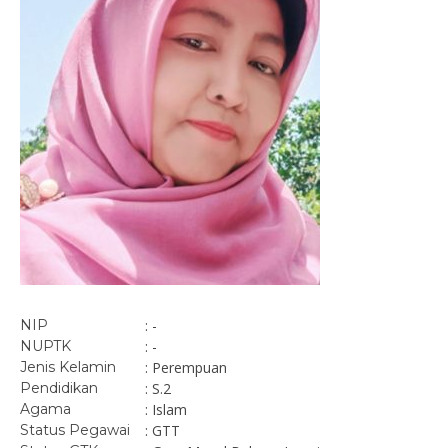
NIP
: -
NUPTK
: -
Jenis Kelamin
: Perempuan
Pendidikan
: S.2
Agama
: Islam
Status Pegawai
: GTT