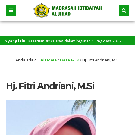
ang lalu
/ Keseruan siswa siswi dalam kegiatan Outng class 2025
Anda ada di :
Home
/
Data GTK
/
Hj. Fitri Andriani, M.Si
Hj. Fitri Andriani, M.Si