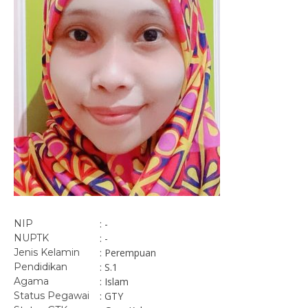
NIP
: -
NUPTK
: -
Jenis Kelamin
: Perempuan
Pendidikan
: S.1
Agama
: Islam
Status Pegawai
: GTY