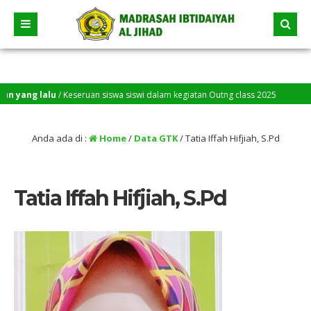
ang lalu
/ Keseruan siswa siswi dalam kegiatan Outng class 2025
Anda ada di :
Home
/
Data GTK
/
Tatia Iffah Hifjiah, S.Pd
Tatia Iffah Hifjiah, S.Pd