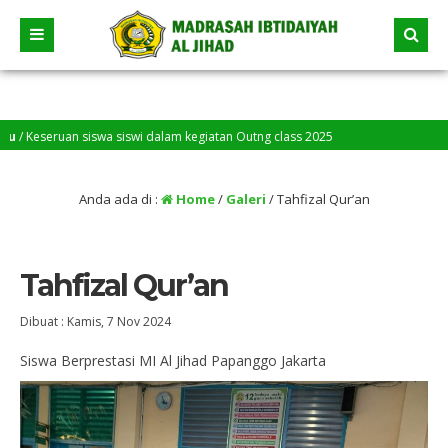
siswa siswi dalam kegiatan Outng class 2025
Anda ada di :
Home
/
Galeri
/
Tahfizal Qur’an
Tahfizal Qur’an
Dibuat :
Kamis, 7 Nov 2024
Siswa Berprestasi MI Al Jihad Papanggo Jakarta