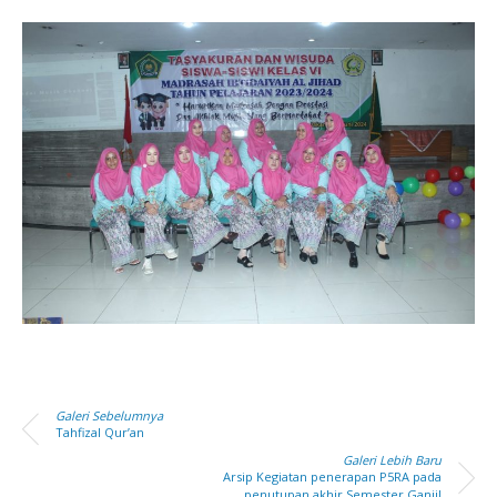
Galeri Sebelumnya
Tahfizal Qur’an
Galeri Lebih Baru
Arsip Kegiatan penerapan P5RA pada
penutupan akhir Semester Ganjil