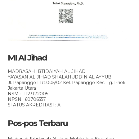
MI Al Jihad
MADRASAH IBTIDAIYAH AL JIHAD
YAYASAN AL JIHAD SHALAHUDDIN AL AYYUBI
Jl. Papanggo I Rt.005/02 Kel. Papanggo Kec. Tg. Priok
Jakarta Utara
NSM : 111231720051
NPSN : 60706557
STATUS AKREDITASI : A
Pos-pos Terbaru
Madrasah Ibtidaiyah Al Jihad Melakukan Kegiatan