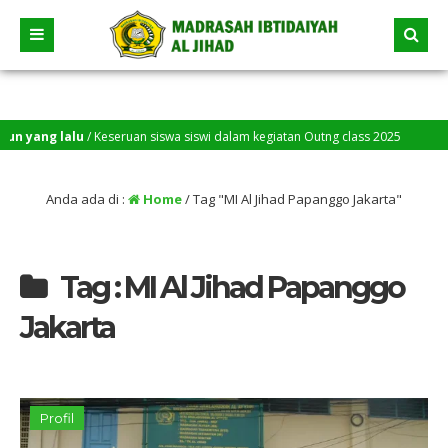
ang lalu
/ Keseruan siswa siswi dalam kegiatan Outng class 2025
Anda ada di :
Home
/
Tag "MI Al Jihad Papanggo Jakarta"
Tag : MI Al Jihad Papanggo
Jakarta
Profil